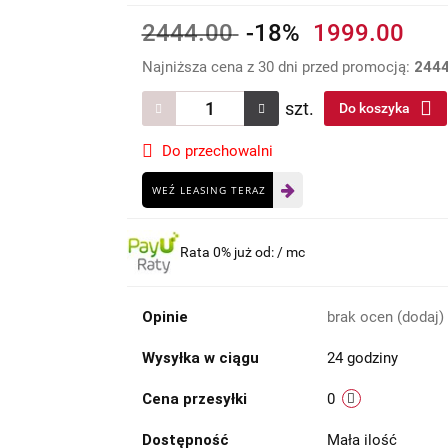
2444.00
-18%
1999.00
Najniższa cena z 30 dni przed promocją:
244
szt.
Do koszyka
Do przechowalni
WEŹ LEASING TERAZ
Rata 0% już od:
/ mc
Opinie
brak ocen
(dodaj)
Wysyłka w ciągu
24 godziny
Cena przesyłki
0
Dostępność
Mała ilość