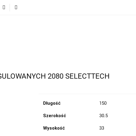
ęcej o markach
Innowacje i Technologie
Porównaj r
Produkty
Więcej o markach
Innowacje i Technologi
Porównaj rozwiązania
GULOWANYCH 2080 SELECTTECH
Długość
150
Szerokość
30.5
Wysokość
33