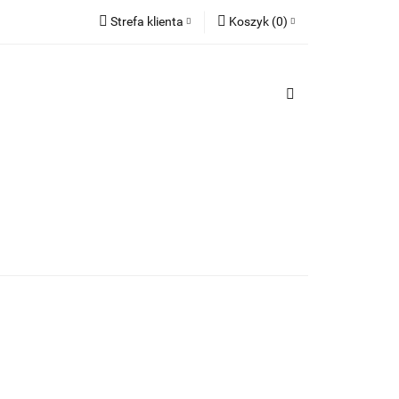
Strefa klienta
Koszyk
(
0
)
ozwiązania
Zaloguj się
Koszyk jest pusty
e
Zarejestruj się
Dodaj zgłoszenie
x
Do bezpłatnej dostawy brakuje
-,--
Darmowa dostawa!
Suma
0,00 zł
Cena uwzględnia rabaty