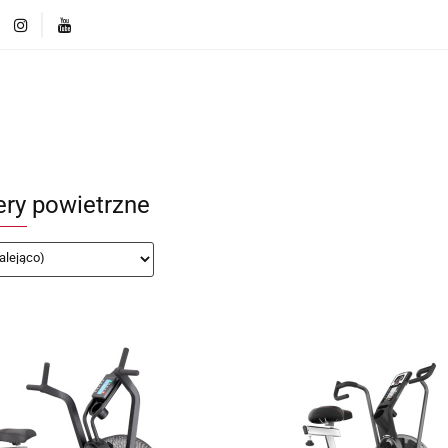
ęcej o markach
Innowacje i Technologie
Porównaj r
Produkty
Więcej o markach
Innowacje i Technologi
Porównaj rozwiązania
ry powietrzne