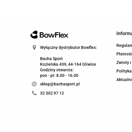
Inform
Regula
Wyłączny dystrybutor Bowflex:
Płatność
Bacha Sport
Zwroty i
Kozielska 439, 44-164 Gliwice
Godziny otwarcia:
Polityka
pon - pt: 8.00 - 16.00
Aktualn
sklep@bachasport.pl
32 302 97 12