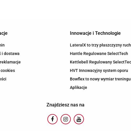
acje
Innowacje i Technologie
min
LateralX to trzy płaszczyzny ruc
 i dostawa
Hantle Regulowane SelectTech
 reklamacje
Kettlebell Regulowany SelectTe
 cookies
HVT Innowacyjny system oporu
ości
Bowflex to nowy wymiar treningu
Aplikacje
Znajdziesz nas na