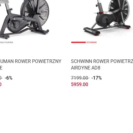
Produkt niedostępny
Produkt niedostępny
HUMAN ROWER POWIETRZNY
SCHWINN ROWER POWIETR
E
AIRDYNE AD8
0
-6%
7199.00
-17%
0
5959.00