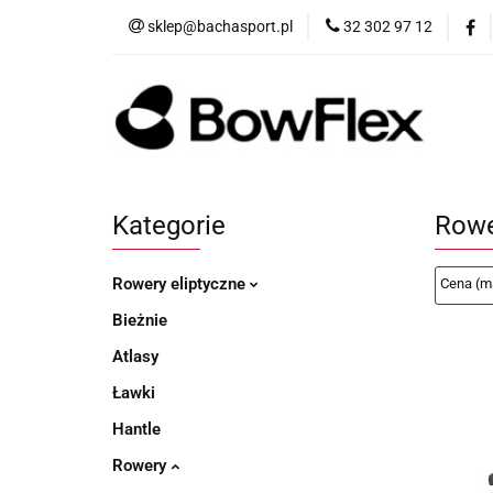
sklep@bachasport.pl
32 302 97 12
Produkty
Wi
Kategorie
Rowe
Rowery eliptyczne
Bieżnie
Atlasy
Ławki
Hantle
Rowery