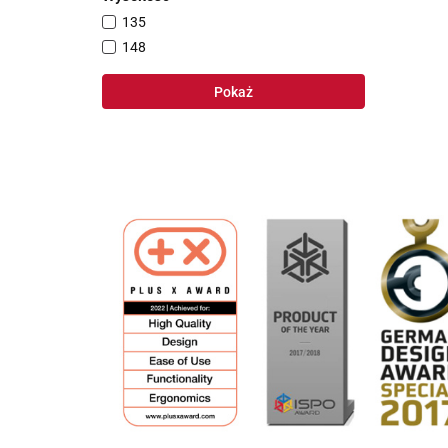
135
148
Pokaż