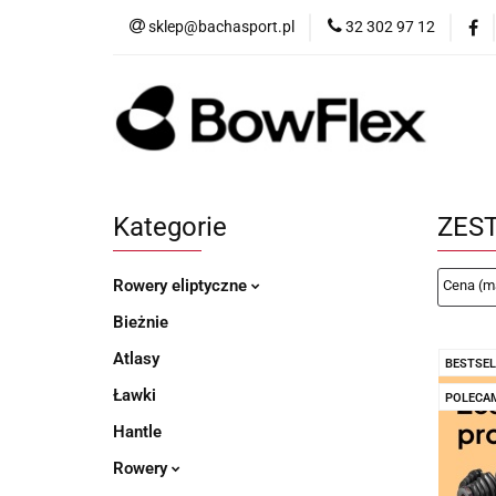
sklep@bachasport.pl
32 302 97 12
Produkty
Wi
Kategorie
ZES
Rowery eliptyczne
Bieżnie
Atlasy
BESTSEL
Ławki
POLECA
Hantle
Rowery