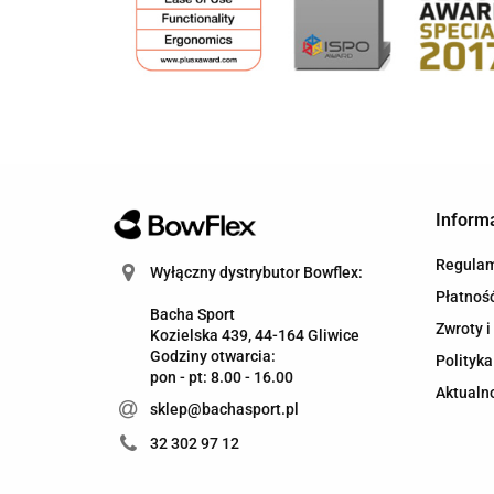
Inform
Regula
Wyłączny dystrybutor Bowflex:
Płatność
Bacha Sport
Zwroty i
Kozielska 439, 44-164 Gliwice
Godziny otwarcia:
Polityka
pon - pt: 8.00 - 16.00
Aktualn
sklep@bachasport.pl
32 302 97 12