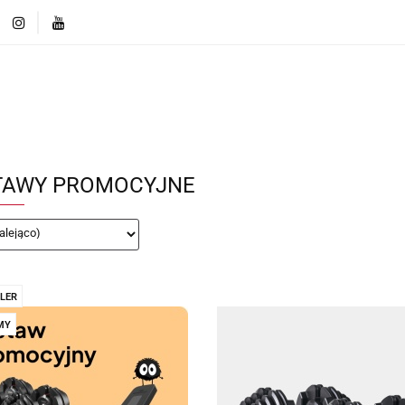
ęcej o markach
Innowacje i Technologie
Porównaj r
Produkty
Więcej o markach
Innowacje i Technologi
Porównaj rozwiązania
TAWY PROMOCYJNE
LER
MY