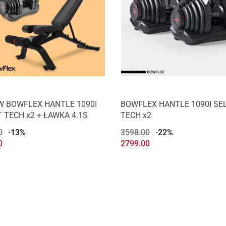
W BOWFLEX HANTLE 1090I
BOWFLEX HANTLE 1090I SE
 TECH x2 + ŁAWKA 4.1S
TECH x2
0
-13%
3598.00
-22%
0
2799.00