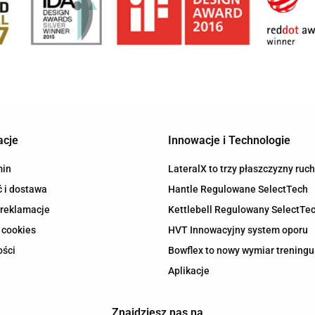
acje
Innowacje i Technologie
min
LateralX to trzy płaszczyzny ruc
 i dostawa
Hantle Regulowane SelectTech
 reklamacje
Kettlebell Regulowany SelectTe
 cookies
HVT Innowacyjny system oporu
ości
Bowflex to nowy wymiar treningu
Aplikacje
Znajdziesz nas na