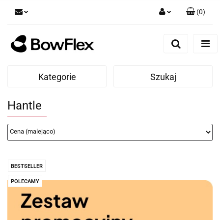
(
0
)
Zaloguj się
Zarejestruj się
Dodaj zgłoszenie
Kategorie
Szukaj
Hantle
BESTSELLER
POLECAMY