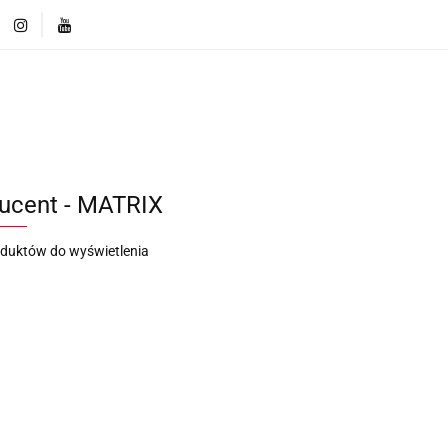
ęcej o markach
Innowacje i Technologie
Porównaj r
Produkty
Więcej o markach
Innowacje i Technologi
Porównaj rozwiązania
ucent - MATRIX
oduktów do wyświetlenia