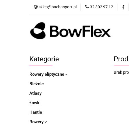
sklep@bachasport.pl
32 302 97 12
Produkty
Wi
Kategorie
Prod
Brak pr
Rowery eliptyczne
Bieżnie
Atlasy
Ławki
Hantle
Rowery