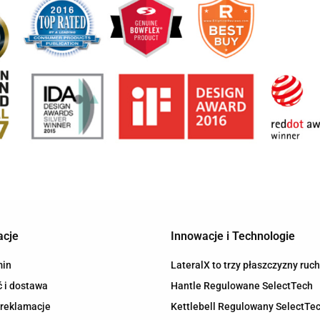
acje
Innowacje i Technologie
min
LateralX to trzy płaszczyzny ruc
 i dostawa
Hantle Regulowane SelectTech
 reklamacje
Kettlebell Regulowany SelectTe