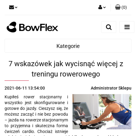
(
0
)
Zaloguj się
Zarejestruj się
Dodaj zgłoszenie
Kategorie
7 wskazówek jak wycisnąć więcej z
treningu rowerowego
2021-06-11 13:54:00
Administrator Sklepu
Kupiłeś rower stacjonarny i
wszystko jest skonfigurowane i
gotowe do jazdy. Cieszysz się, że
możesz zacząć i nie bez powodu
– jazda na rowerze stacjonarnym
to przyjemna i skuteczna forma
ćwiczeń cardio. Chociaż istnieje