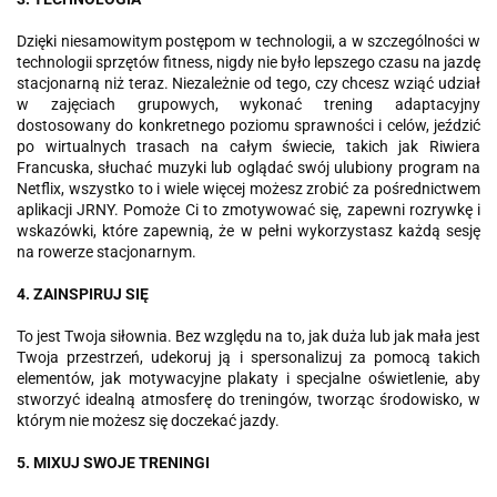
Dzięki niesamowitym postępom w technologii, a w szczególności w
technologii sprzętów fitness, nigdy nie było lepszego czasu na jazdę
stacjonarną niż teraz. Niezależnie od tego, czy chcesz wziąć udział
w zajęciach grupowych, wykonać trening adaptacyjny
dostosowany do konkretnego poziomu sprawności i celów, jeździć
po wirtualnych trasach na całym świecie, takich jak Riwiera
Francuska, słuchać muzyki lub oglądać swój ulubiony program na
Netflix, wszystko to i wiele więcej możesz zrobić za pośrednictwem
aplikacji JRNY. Pomoże Ci to zmotywować się, zapewni rozrywkę i
wskazówki, które zapewnią, że w pełni wykorzystasz każdą sesję
na rowerze stacjonarnym.
4. ZAINSPIRUJ SIĘ
To jest Twoja siłownia. Bez względu na to, jak duża lub jak mała jest
Twoja przestrzeń, udekoruj ją i spersonalizuj za pomocą takich
elementów, jak motywacyjne plakaty i specjalne oświetlenie, aby
stworzyć idealną atmosferę do treningów, tworząc środowisko, w
którym nie możesz się doczekać jazdy.
5. MIXUJ SWOJE TRENINGI