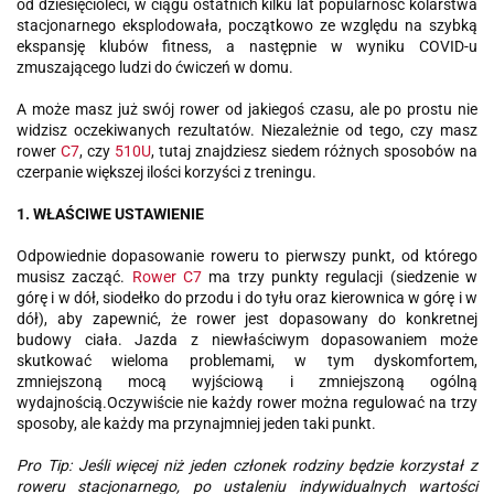
od dziesięcioleci, w ciągu ostatnich kilku lat popularność kolarstwa
stacjonarnego eksplodowała, początkowo ze względu na szybką
ekspansję klubów fitness, a następnie w wyniku COVID-u
zmuszającego ludzi do ćwiczeń w domu.
A może masz już swój rower od jakiegoś czasu, ale po prostu nie
widzisz oczekiwanych rezultatów. Niezależnie od tego, czy masz
rower
C7
, czy
510U
, tutaj znajdziesz siedem różnych sposobów na
czerpanie większej ilości korzyści z treningu.
1. WŁAŚCIWE USTAWIENIE
Odpowiednie dopasowanie roweru to pierwszy punkt, od którego
musisz zacząć.
Rower C7
ma trzy punkty regulacji (siedzenie w
górę i w dół, siodełko do przodu i do tyłu oraz kierownica w górę i w
dół), aby zapewnić, że rower jest dopasowany do konkretnej
budowy ciała. Jazda z niewłaściwym dopasowaniem może
skutkować wieloma problemami, w tym dyskomfortem,
zmniejszoną mocą wyjściową i zmniejszoną ogólną
wydajnością.Oczywiście nie każdy rower można regulować na trzy
sposoby, ale każdy ma przynajmniej jeden taki punkt.
Pro Tip:
Jeśli więcej niż jeden członek rodziny będzie korzystał z
roweru stacjonarnego, po ustaleniu indywidualnych wartości