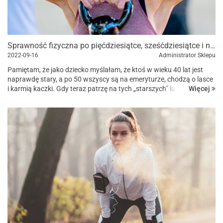
Sprawność fizyczna po pięćdziesiątce, sześćdziesiątce i nie tylko
2022-09-16
Administrator Sklepu
Pamiętam, że jako dziecko myślałam, że ktoś w wieku 40 lat jest
naprawdę stary, a po 50 wszyscy są na emeryturze, chodzą o lasce
Więcej
i karmią kaczki. Gdy teraz patrzę na tych „starszych” ludzi, wydaje
mi się, że wciąż są w kwiecie wieku. Wiecie, ż...