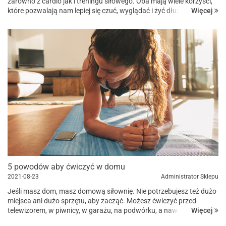
zarówno z cardio jak i treningu siłowego. Oba mają wiele korzyści,
Więcej
które pozwalają nam lepiej się czuć, wyglądać i żyć dłużej. Wbrew
temu, co możesz przeczytać, jedn...
5 powodów aby ćwiczyć w domu
2021-08-23
Administrator Sklepu
Jeśli masz dom, masz domową siłownię. Nie potrzebujesz też dużo
miejsca ani dużo sprzętu, aby zacząć. Możesz ćwiczyć przed
Więcej
telewizorem, w piwnicy, w garażu, na podwórku, a nawet w sypialni.
Oto 5 najważniejszych powodów, dla których p...