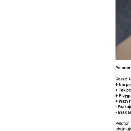
Peloton
Koszt: 1
+ Nie po
+ Tak pr
+ Przygo
+ Wszyst
- Brakuj
- Brak 
Peloton 
obejmuje