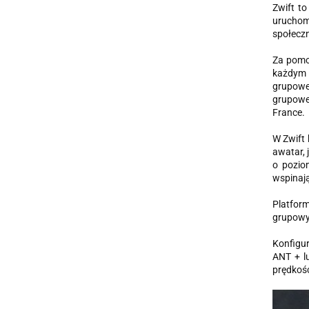
Zwift to
uruchomi
społecz
Za pomoc
każdym p
grupowe 
grupowe 
France.
W Zwift
awatar, 
o pozio
wspinają
Platfor
grupowyc
Konfigur
ANT + lu
prędkości