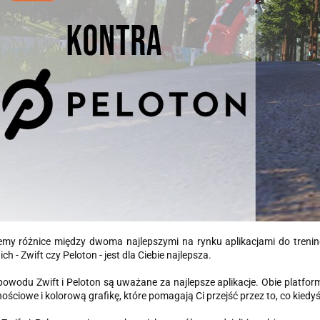
jemy różnice między dwoma najlepszymi na rynku aplikacjami do tr
ich - Zwift czy Peloton - jest dla Ciebie najlepsza.
powodu Zwift i Peloton są uważane za najlepsze aplikacje. Obie platfo
ościowe i kolorową grafikę, które pomagają Ci przejść przez to, co kied