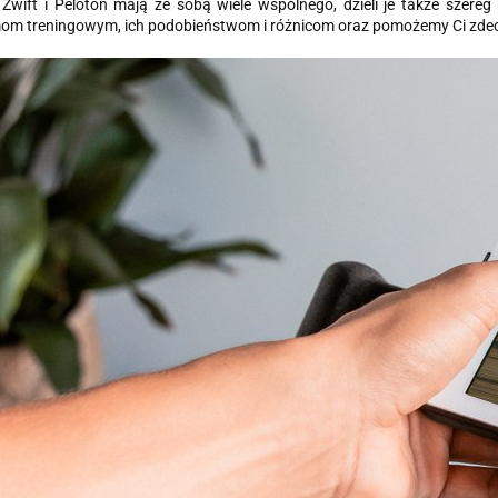
Zwift i Peloton mają ze sobą wiele wspólnego, dzieli je także szere
om treningowym, ich podobieństwom i różnicom oraz pomożemy Ci zdecyd