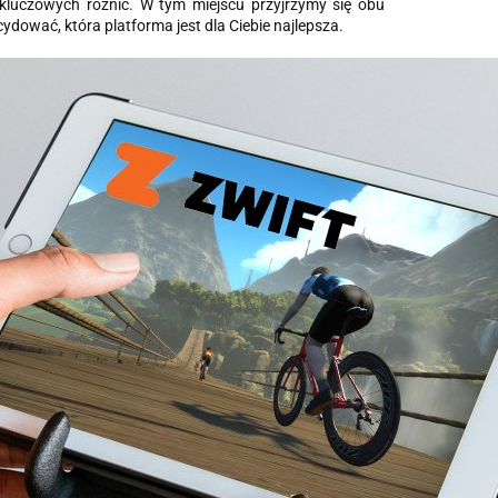
g kluczowych różnic. W tym miejscu przyjrzymy się obu
ować, która platforma jest dla Ciebie najlepsza.