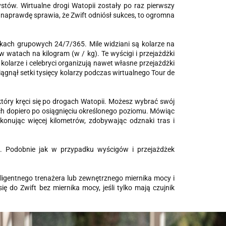
stów. Wirtualne drogi Watopii zostały po raz pierwszy
aprawdę sprawia, że ​​Zwift odniósł sukces, to ogromna
dżkach grupowych 24/7/365. Mile widziani są kolarze na
watach na kilogram (w / kg). Te wyścigi i przejażdżki
olarze i celebryci organizują nawet własne przejażdżki
iągnął setki tysięcy kolarzy podczas wirtualnego Tour de
óry kręci się po drogach Watopii. Możesz wybrać swój
ępnych dopiero po osiągnięciu określonego poziomu. Mówiąc
onując więcej kilometrów, zdobywając odznaki tras i
. Podobnie jak w przypadku wyścigów i przejażdżek
eligentnego trenażera lub zewnętrznego miernika mocy i
do Zwift bez miernika mocy, jeśli tylko mają czujnik