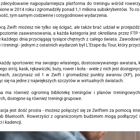
 zdecydowanie najpopularniejsza platforma do treningu wśród rowerzy
one w 2014 roku i zgromadziły ponad 1,1 miliona subskrybentów. To co n
ność, tym samym codzienne i cotygodniowe wydarzenia.
ą Zwift możesz nie tylko się ścigać, ale także brać udział w przejaż
oziomie zaawansowania, a każda kategoria jest określana przez FTP w 
każdego dnia przyciągają tysiące chętnych z całego świata. Zawodowi k
i treningi - jednym z ostatnich wydarzeń był L’Etape du Tour, który przyc
 każdy sportowiec ma swojego własnego, dostosowywanego awatara, kt
jego strój, kask, rękawiczki, buty, rower i koła - wiele z nich jest dost
mach, zaczynasz od 1 w Zwift i gromadzisz punkty awansu (XP), pok
c się na jedne z największych szczytów w wirtualnych światach.
ma ma również ogromną bibliotekę treningów i planów treningowych
h, dostępne są również treningi grupowe.
acja jest dość prosta - możesz połączyć się ze Zwiftem za pomocą int
b Bluetooth. Rowerzyści z ograniczonym budżetem mogą podłączyć się 
 i kadencji.