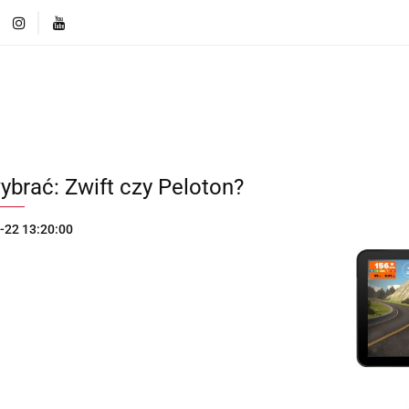
ęcej o markach
Innowacje i Technologie
Porównaj r
Produkty
Więcej o markach
Innowacje i Technologi
Porównaj rozwiązania
ybrać: Zwift czy Peloton?
-22 13:20:00