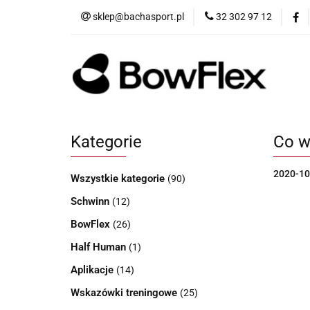
sklep@bachasport.pl
32 302 97 12
Produkty
Wi
Kategorie
Co w
2020-10
Wszystkie kategorie
(90)
Schwinn
(12)
BowFlex
(26)
Half Human
(1)
Aplikacje
(14)
Wskazówki treningowe
(25)