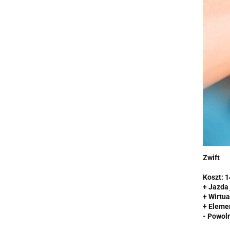
Zwift
Koszt: 1
+ Jazda 
+ Wirtua
+ Elemen
- Powol