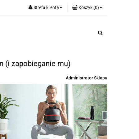
Strefa klienta
Koszyk
(
0
)
ozwiązania
Zaloguj się
Koszyk jest pusty
e
Zarejestruj się
Dodaj zgłoszenie
x
n (i zapobieganie mu)
Do bezpłatnej dostawy brakuje
-,--
Darmowa dostawa!
Administrator Sklepu
Suma
0,00 zł
Cena uwzględnia rabaty