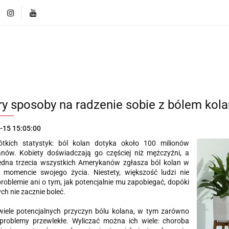
ęcej o markach
Innowacje i Technologie
Porównaj r
Produkty
Więcej o markach
Innowacje i Technologi
Porównaj rozwiązania
ry sposoby na radzenie sobie z bólem kola
-15 15:05:00
rótkich statystyk: ból kolan dotyka około 100 milionów
nów. Kobiety doświadczają go częściej niż mężczyźni, a
edna trzecia wszystkich Amerykanów zgłasza ból kolan w
momencie swojego życia. Niestety, większość ludzi nie
problemie ani o tym, jak potencjalnie mu zapobiegać, dopóki
ch nie zacznie boleć.
 wiele potencjalnych przyczyn bólu kolana, w tym zarówno
 problemy przewlekłe.
Wyliczać można ich wiele:
choroba