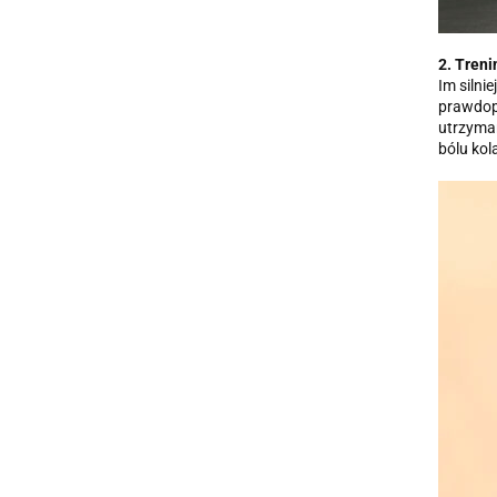
2. Tren
Im silni
prawdop
utrzyma
bólu kol