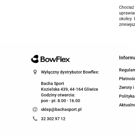
Chociaż
uprawia
okolicy
zmniejs
Inform
Regula
Wyłączny dystrybutor Bowflex:
Płatność
Bacha Sport
Zwroty i
Kozielska 439, 44-164 Gliwice
Godziny otwarcia:
Polityka
pon - pt: 8.00 - 16.00
Aktualn
sklep@bachasport.pl
32 302 97 12