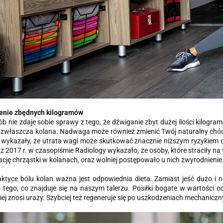
cenie zbędnych kilogramów
ób nie zdaje sobie sprawy z tego, że dźwiganie zbyt dużej ilości kilogr
a zwłaszcza kolana. Nadwaga może również zmienić Twój naturalny ch
 wykazały, że utrata wagi może skutkować znacznie niższym ryzykiem
z 2017 r. w czasopiśmie Radiology wykazało, że osoby, które straciły n
cję chrząstki w kolanach, oraz wolniej postępowało u nich zwyrodnienie
aktyce bólu kolan ważna jest odpowiednia dieta. Zamiast jeść dużo i 
tego, co znajduje się na naszym talerzu. Posiłki bogate w wartości 
piej znosi urazy. Szybciej też regeneruje się po uszkodzeniach mechaniczn