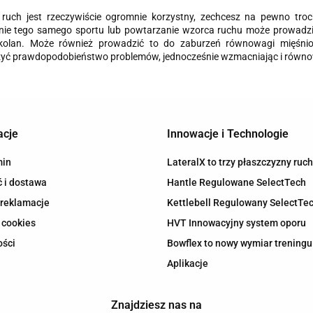
 ruch jest rzeczywiście ogromnie korzystny, zechcesz na pewno tro
nie tego samego sportu lub powtarzanie wzorca ruchu może prowadzi
 kolan. Może również prowadzić to do zaburzeń równowagi mięśni
zyć prawdopodobieństwo problemów, jednocześnie wzmacniając i równo
acje
Innowacje i Technologie
min
LateralX to trzy płaszczyzny ruc
 i dostawa
Hantle Regulowane SelectTech
 reklamacje
Kettlebell Regulowany SelectTe
 cookies
HVT Innowacyjny system oporu
ości
Bowflex to nowy wymiar treningu
Aplikacje
Znajdziesz nas na