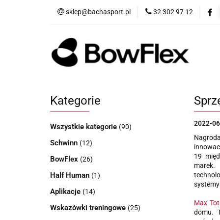
sklep@bachasport.pl
32 302 97 12
Produkty
Wi
Kategorie
Sprz
2022-06
Wszystkie kategorie
(90)
Nagroda
Schwinn
(12)
innowacy
19 międ
BowFlex
(26)
marek.
Half Human
technolo
(1)
systemy 
Aplikacje
(14)
Max Tot
Wskazówki treningowe
(25)
domu. T