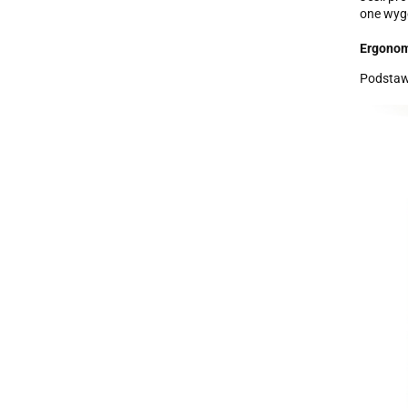
one wyg
Ergono
Podstawo