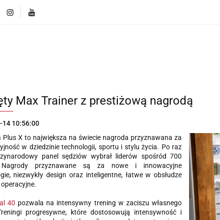
ęcej o markach
Innowacje i Technologie
Porównaj r
Produkty
Więcej o markach
Innowacje i Technologi
Porównaj rozwiązania
ęty Max Trainer z prestiżową nagrodą
-14 10:56:00
 Plus X to największa na świecie nagroda przyznawana za
jność w dziedzinie technologii, sportu i stylu życia. Po raz
zynarodowy panel sędziów wybrał liderów spośród 700
 Nagrody przyznawane są za nowe i innowacyjne
gie, niezwykły design oraz inteligentne, łatwe w obsłudze
operacyjne.
al 40
pozwala na intensywny trening w zaciszu własnego
reningi progresywne, które dostosowują intensywność i