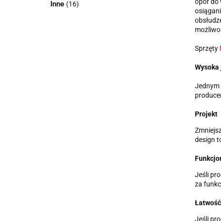
opór do 
Inne
(16)
osiągan
obsłudz
możliwoś
Sprzęty
Wysoka 
Jednym 
producen
Projekt
Zmniejsz
design t
Funkcjo
Jeśli pr
za funkc
Łatwość
Jeśli p