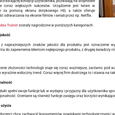
wzrastającej kondycji użytkownika, pozwalają na stopniowe
ie coraz większych sukcesów. Urządzenie jest łatwe w
e za pomocą ekranu dotykowego HD, a także oferuje
ć odtwarzania na ekranie filmów i seriali przez np. Netflix.
Max Trainer
zostały nagrodzone w poniższych kategoriach:
jakość
z najważniejszych znaków jakości dla produktu jest oznaczenie wyso
ta do zapewnienia klientom najlepszego produktu, z drugiej świadczy ró
enie złożoności technologii staje się coraz ważniejsze, zarówno pod 
o wyraźnie widoczny trend. Coraz więcej firm dostrzega to i stawia na ta
nalność
odukt spełni swoje funkcje lub w wydajny i przyjazny dla użytkownika s
jonalność. Oceniane są również funkcje zasięgu oraz korzyści wynikając
 użycia
roducenci chcą zachwycić konsumentów nowinkami technologicznymi i w